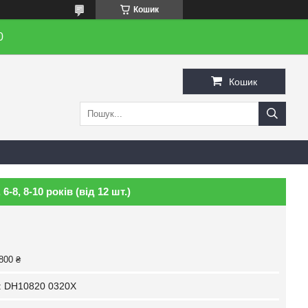
Кошик
0
Кошик
-8, 8-10 років (від 12 шт.)
800 ₴
:
DH10820 0320X