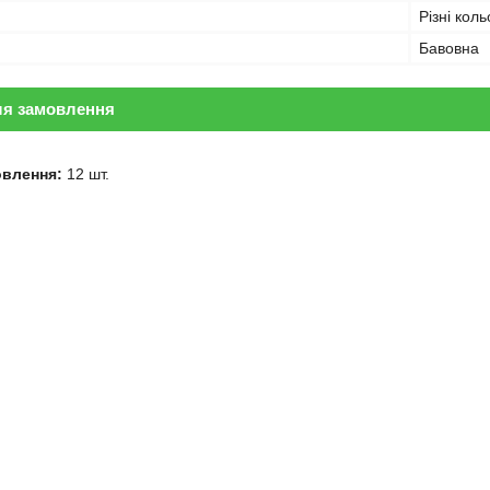
Різні кол
Бавовна
ля замовлення
овлення:
12 шт.