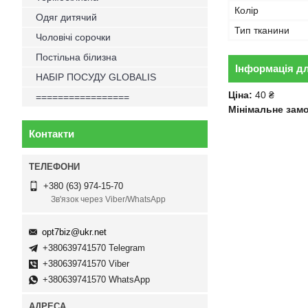
Колір
Одяг дитячий
Тип тканини
Чоловічі сорочки
Постільна білизна
Інформація д
НАБІР ПОСУДУ GLOBALIS
Ціна:
40 ₴
=================
Мінімальне зам
Контакти
+380 (63) 974-15-70
Зв'язок через Viber/WhatsApp
opt7biz@ukr.net
+380639741570 Telegram
+380639741570 Viber
+380639741570 WhatsApp