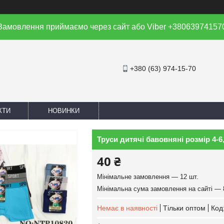
Замовлення приймаємо через сайт або Viber +38063974157
+380 (63) 974-15-70
КТИ
НОВИНКИ
Труси дитячі бавовняні розмір 4-6, 6
40 ₴
Мінімальне замовлення — 12 шт.
Мінімальна сума замовлення на сайті — 
Немає в наявності
Тільки оптом
Код