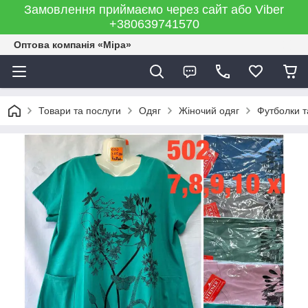
Замовлення приймаємо через сайт або Viber
+380639741570
Оптова компанія «Міра»
Товари та послуги
Одяг
Жіночий одяг
Футболки т