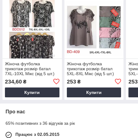
Жіноча футболка
Жіноча футболка
Жіно
трикотаж розмір батал
трикотаж розмір батал
трик
7XL-10XL Мікс (від 5 шт.)
5XL-8XL Мікс (від 5 шт.)
5XL-
234,60
253
253
₴
₴
Купити
Купити
Про нас
65% позитивних з 36 відгуків за рік
Працює з 02.05.2015