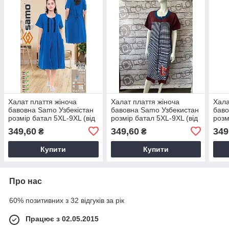
Халат плаття жіноча
Халат плаття жіноча
Хала
бавовна Samo Узбекiстан
бавовна Samo Узбекистан
баво
розмір батал 5XL-9XL (від
розмір батал 5XL-9XL (від
розм
5 шт.)
5 шт.)
5 шт.
349,60
349,60
349
₴
₴
Купити
Купити
Про нас
60% позитивних з 32 відгуків за рік
Працює з 02.05.2015