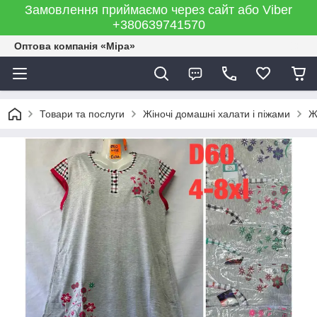
Замовлення приймаємо через сайт або Viber
+380639741570
Оптова компанія «Міра»
Товари та послуги
Жіночі домашні халати і піжами
Ж