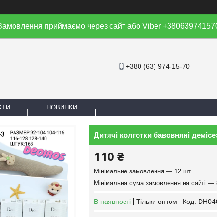
Замовлення приймаємо через сайт або Viber +38063974157
+380 (63) 974-15-70
КТИ
НОВИНКИ
Дитячі колготки бавовняні демісезо
110 ₴
Мінімальне замовлення — 12 шт.
Мінімальна сума замовлення на сайті — 
В наявності
Тільки оптом
Код:
DH04