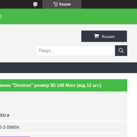
Кошик
0
Кошик
нні "Deoiros" розмір 92-140 Мікс (від 12 шт.)
800 ₴
0-3 0900X