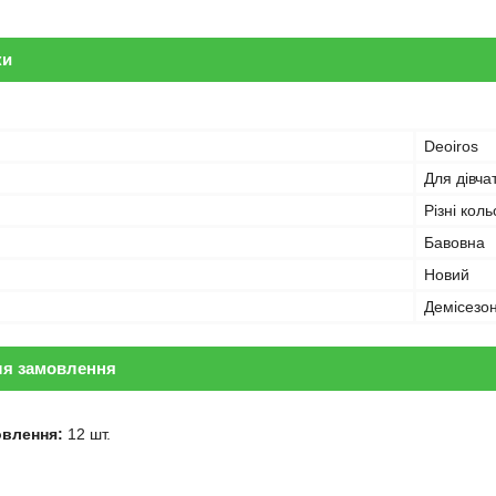
ки
Deoiros
Для дівча
Різні кол
Бавовна
Новий
Демісезо
ля замовлення
овлення:
12 шт.