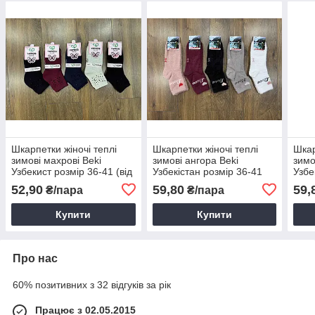
Шкарпетки жіночі теплі
Шкарпетки жіночі теплі
Шкар
зимові махрові Beki
зимові ангора Beki
зимо
Узбекист розмір 36-41 (від
Узбекістан розмір 36-41
Узбе
10 пар)
(від 10 пар)
(від
52,90
59,80
59,
₴/пара
₴/пара
Купити
Купити
Про нас
60% позитивних з 32 відгуків за рік
Працює з 02.05.2015