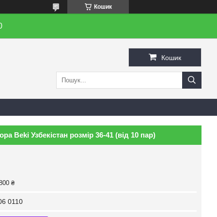
Кошик
0
Кошик
ра Beki Узбекістан розмір 36-41 (від 10 пар)
800 ₴
06 0110