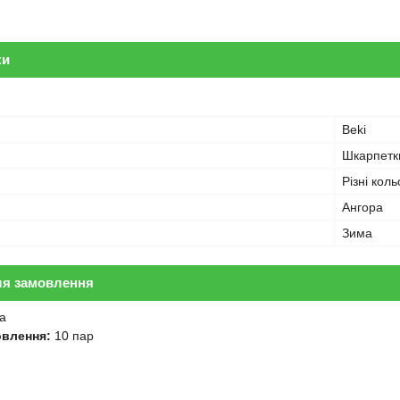
ки
Beki
Шкарпетк
Різні кол
Ангора
Зима
ля замовлення
а
овлення:
10 пар