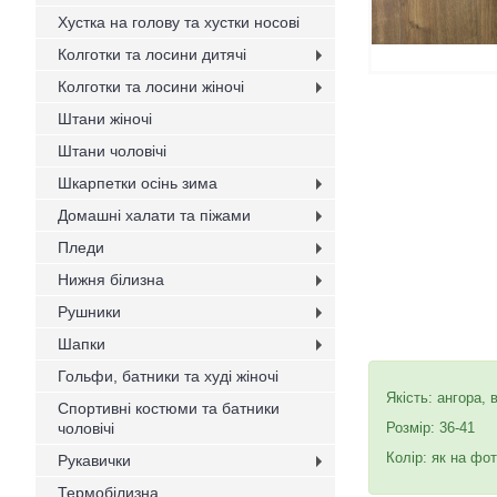
Хустка на голову та хустки носові
Колготки та лосини дитячі
Колготки та лосини жіночі
Штани жіночі
Штани чоловічі
Шкарпетки осінь зима
Домашні халати та піжами
Пледи
Нижня білизна
Рушники
Шапки
Гольфи, батники та худі жіночі
Якість: ангора,
Спортивні костюми та батники
чоловічі
Розмір: 36-41
Колір: як на фот
Рукавички
Термобілизна