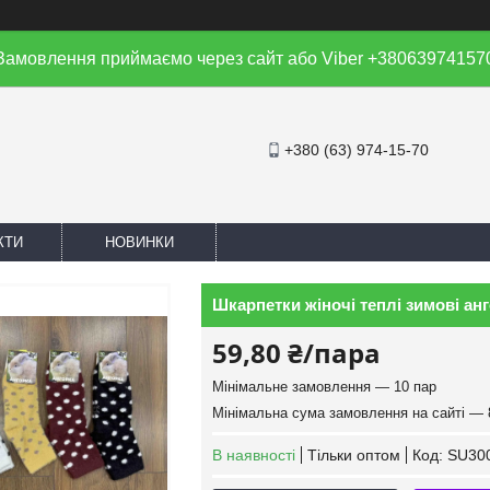
Замовлення приймаємо через сайт або Viber +38063974157
+380 (63) 974-15-70
КТИ
НОВИНКИ
Шкарпетки жіночі теплі зимові анго
59,80 ₴/пара
Мінімальне замовлення — 10 пар
Мінімальна сума замовлення на сайті — 
В наявності
Тільки оптом
Код:
SU30