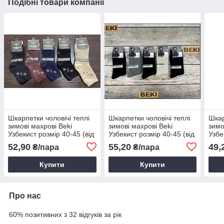
Подібні товари компанії
Шкарпетки чоловічі теплі
Шкарпетки чоловічі теплі
Шкар
зимові махрові Beki
зимові махрові Beki
зимо
Узбекист розмір 40-45 (від
Узбекист розмір 40-45 (від
Узбе
10 пар)
12 пар)
10 п
52,90
55,20
49,
₴/пара
₴/пара
Купити
Купити
Про нас
60% позитивних з 32 відгуків за рік