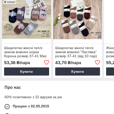
Шкарпетки жіночі теплі
Шкарпетки жіночі теплі
Жіно
зимові вовняні норка
зимові вовняні "Ластівка"
вовн
Корона розмір 37-41 Мікс
розмір 37-41 (від 10 пар)
розм
(від 10 пар)
пар)
53,36
43,70
55,
₴/пара
₴/пара
Купити
Купити
Про нас
60% позитивних з 32 відгуків за рік
Працює з 02.05.2015