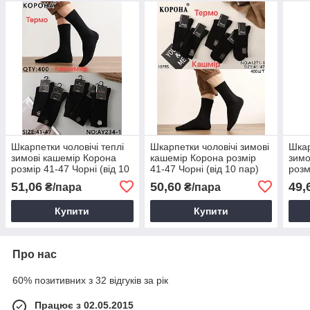
Шкарпетки чоловічі теплі
Шкарпетки чоловічі зимові
Шкар
зимові кашемір Корона
кашемір Корона розмір
зимо
розмір 41-47 Чорні (від 10
41-47 Чорні (від 10 пар)
розм
пар)
пар)
51,06
50,60
49,
₴/пара
₴/пара
Купити
Купити
Про нас
60% позитивних з 32 відгуків за рік
Працює з 02.05.2015