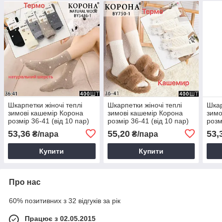
Шкарпетки жіночі теплі
Шкарпетки жіночі теплі
Шкар
зимові кашемір Корона
зимові кашемір Корона
зимо
розмір 36-41 (від 10 пар)
розмір 36-41 (від 10 пар)
розм
53,36
55,20
53,
₴/пара
₴/пара
Купити
Купити
Про нас
60% позитивних з 32 відгуків за рік
Працює з 02.05.2015