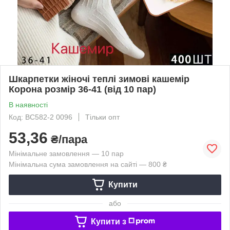
Шкарпетки жіночі теплі зимові кашемір
Корона розмір 36-41 (від 10 пар)
В наявності
Код: BC582-2 0096
Тільки опт
53,36
₴/пара
Мінімальне замовлення — 10 пар
Мінімальна сума замовлення на сайті — 800 ₴
Купити
або
Купити з