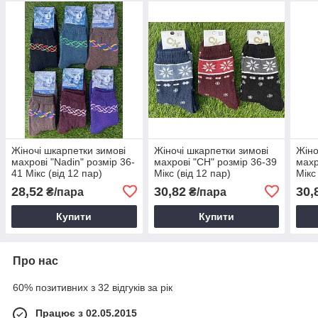
Жіночі шкарпетки зимові
Жіночі шкарпетки зимові
Жіно
махрові "Nadin" розмір 36-
махрові "CH" розмір 36-39
махр
41 Мікс (від 12 пар)
Мікс (від 12 пар)
Мікс
28,52
30,82
30,
₴/пара
₴/пара
Купити
Купити
Про нас
60% позитивних з 32 відгуків за рік
Працює з 02.05.2015