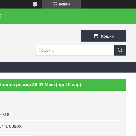
Кошик
0
Кошик
орона розмір 36-41 Мікс (від 10 пар)
800 ₴
04-1 0390X