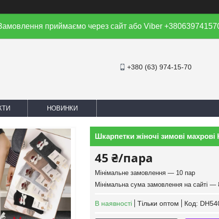
Замовлення приймаємо через сайт або Viber +38063974157
+380 (63) 974-15-70
КТИ
НОВИНКИ
Шкарпетки жіночі зимові махрові К
45 ₴/пара
Мінімальне замовлення — 10 пар
Мінімальна сума замовлення на сайті — 
В наявності
Тільки оптом
Код:
DH54