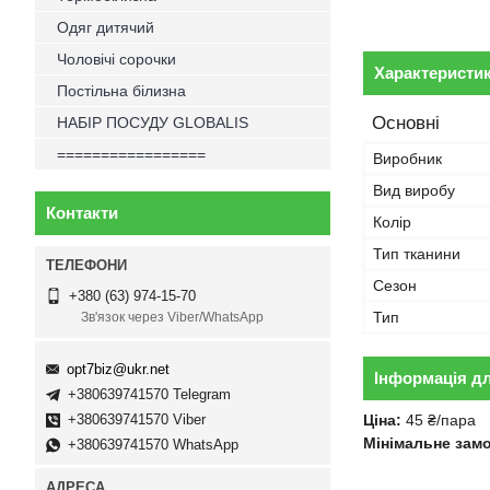
Одяг дитячий
Чоловічі сорочки
Характеристи
Постільна білизна
Основні
НАБІР ПОСУДУ GLOBALIS
=================
Виробник
Вид виробу
Контакти
Колір
Тип тканини
Сезон
+380 (63) 974-15-70
Тип
Зв'язок через Viber/WhatsApp
opt7biz@ukr.net
Інформація д
+380639741570 Telegram
+380639741570 Viber
Ціна:
45 ₴/пара
Мінімальне зам
+380639741570 WhatsApp