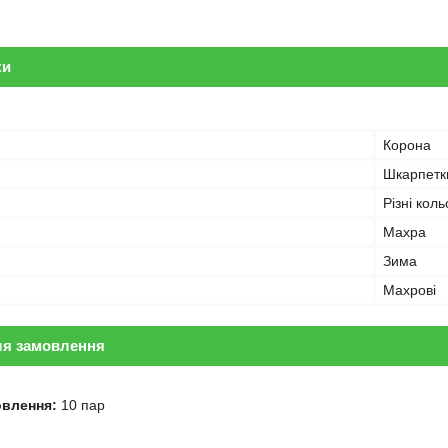
ки
Корона
Шкарпетк
Різні кол
Махра
Зима
Махрові
ля замовлення
овлення:
10 пар