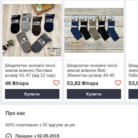
Шкарпетки чоловічі теплі
Шкарпетки чоловічі теплі
Шкар
зимові вовняні Ластівка
зимові вовняні Beki
зимо
розмір 41-47 (від 12 пар)
Збекистан розмір 40-45
Узбе
(від 10 пар)
10 п
46
53,82
53,
₴/пара
₴/пара
Купити
Купити
Про нас
60% позитивних з 32 відгуків за рік
Працює з 02.05.2015