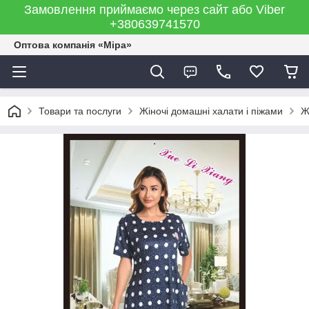
Замовлення приймаємо через сайт або Viber
+380639741570
Оптова компанія «Міра»
Товари та послуги
Жіночі домашні халати і піжами
Ж