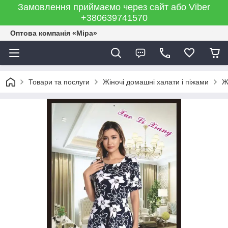
Замовлення приймаємо через сайт або Viber
+380639741570
Оптова компанія «Міра»
Товари та послуги
Жіночі домашні халати і піжами
Ж