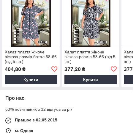
Халат плаття жіноче
Халат плаття жіноче
Хала
віскоза розмір батал 58-66
віскоза розмір 58-66 (від 5
віск
(від 5 шт.)
шт.)
шт.)
404,80
377,20
377
₴
₴
Купити
Купити
Про нас
60% позитивних з 32 відгуків за рік
Працює з 02.05.2015
м. Одеса