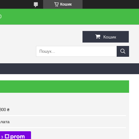
Кошик
0
Кошик
800 ₴
лата
 з