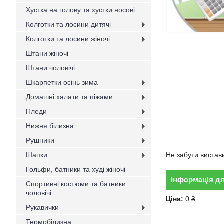
Хустка на голову та хустки носові
Колготки та лосини дитячі
Колготки та лосини жіночі
Штани жіночі
Штани чоловічі
Шкарпетки осінь зима
Домашні халати та піжами
Пледи
Нижня білизна
Рушники
Шапки
Не забути вистав
Гольфи, батники та худі жіночі
Інформація д
Спортивні костюми та батники
чоловічі
Ціна:
0 ₴
Рукавички
Термобілизна