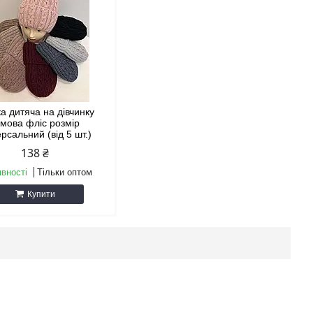
а дитяча на дівчинку
имова фліс розмір
ерсальний (від 5 шт.)
138 ₴
явності
Тільки оптом
Купити