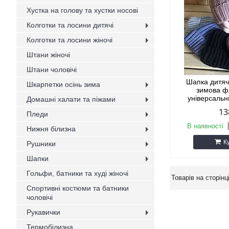
Хустка на голову та хустки носові
Колготки та лосини дитячі
Колготки та лосини жіночі
Штани жіночі
Штани чоловічі
Шапка дитяч
Шкарпетки осінь зима
зимова ф
універсальни
Домашні халати та піжами
13
Пледи
В наявності
Нижня білизна
К
Рушники
Шапки
Гольфи, батники та худі жіночі
Спортивні костюми та батники
чоловічі
Рукавички
Термобілизна