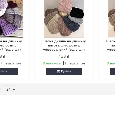
а на дівчинку
Шапка дитяча на дівчинку
Шапк
ліс розмір
зимова фліс розмір
з
й (від 5 шт.)
універсальний (від 5 шт.)
унів
8 ₴
138 ₴
Тільки оптом
В наявності
Тільки оптом
В на
упити
Купити