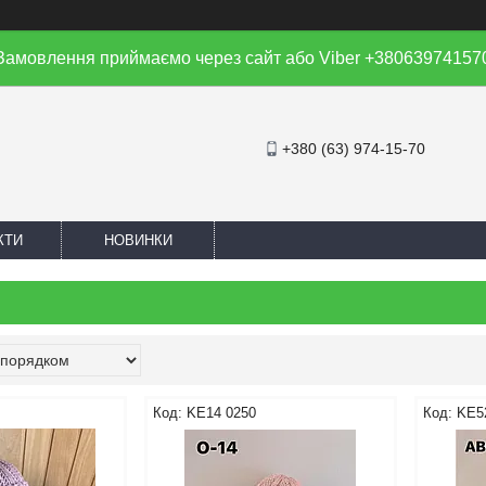
Замовлення приймаємо через сайт або Viber +38063974157
+380 (63) 974-15-70
КТИ
НОВИНКИ
KE14 0250
KE5