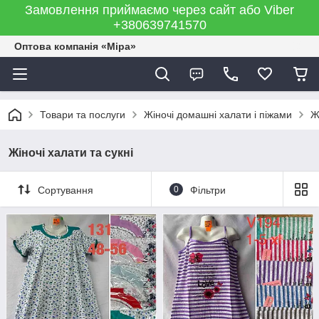
Замовлення приймаємо через сайт або Viber
+380639741570
Оптова компанія «Міра»
Товари та послуги
Жіночі домашні халати і піжами
Ж
Жіночі халати та сукні
Сортування
0
Фільтри